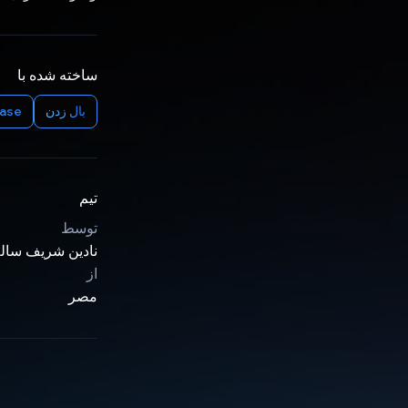
ساخته شده با
بال زدن
base
تیم
توسط
نادین شریف سال
از
مصر