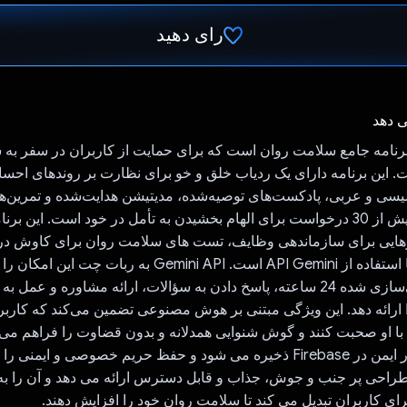
رای دهید
رای داد!
ی دهد
Trankil یک برنامه جامع سلامت روان است که برای حمایت از کاربران در سفر ب
این برنامه دارای یک ردیاب خلق و خو برای نظارت بر روندهای احسا
گلیسی و عربی، پادکست‌های توصیه‌شده، مدیتیشن هدایت‌شده و تمرین‌ه
بخش ژورنال با بیش از 30 درخواست برای الهام بخشیدن به تأمل در خود است. این 
ایی برای سازماندهی وظایف، تست های سلامت روان برای کاوش در
و یک ربات چت با استفاده از API Gemini است. Gemini API به ربات چت 
پشتیبانی شخصی‌سازی شده 24 ساعته، پاسخ دادن به سؤالات، ارائه مشاوره و عمل
رائه دهد. این ویژگی مبتنی بر هوش مصنوعی تضمین می‌کند که کارب
با او صحبت کنند و گوش شنوایی همدلانه و بدون قضاوت را فراهم می‌کن
های کاربر به طور ایمن در Firebase ذخیره می شود و حفظ حریم خصوصی و ای
Trankil یک طراحی پر جنب و جوش، جذاب و قابل دسترس ارائه می دهد و آن را 
ی کاربران تبدیل می کند تا سلامت روان خود را افزایش دهند.