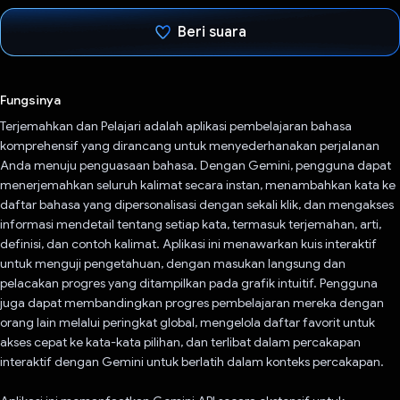
Beri suara
Telah memilih.
Fungsinya
Terjemahkan dan Pelajari adalah aplikasi pembelajaran bahasa
komprehensif yang dirancang untuk menyederhanakan perjalanan
Anda menuju penguasaan bahasa. Dengan Gemini, pengguna dapat
menerjemahkan seluruh kalimat secara instan, menambahkan kata ke
daftar bahasa yang dipersonalisasi dengan sekali klik, dan mengakses
informasi mendetail tentang setiap kata, termasuk terjemahan, arti,
definisi, dan contoh kalimat. Aplikasi ini menawarkan kuis interaktif
untuk menguji pengetahuan, dengan masukan langsung dan
pelacakan progres yang ditampilkan pada grafik intuitif. Pengguna
juga dapat membandingkan progres pembelajaran mereka dengan
orang lain melalui peringkat global, mengelola daftar favorit untuk
akses cepat ke kata-kata pilihan, dan terlibat dalam percakapan
interaktif dengan Gemini untuk berlatih dalam konteks percakapan.