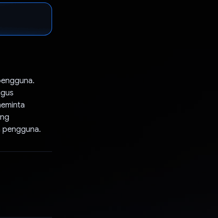
 pengguna.
igus
meminta
ang
a pengguna.