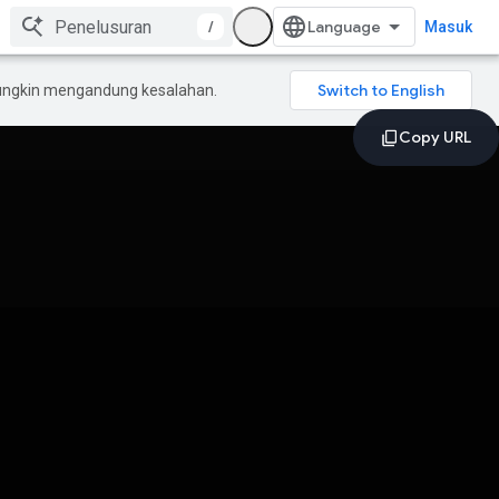
/
Masuk
mungkin mengandung kesalahan.