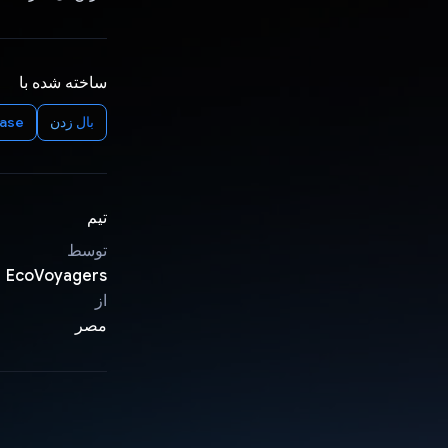
ساخته شده با
بال زدن
base
تیم
توسط
EcoVoyagers
از
مصر