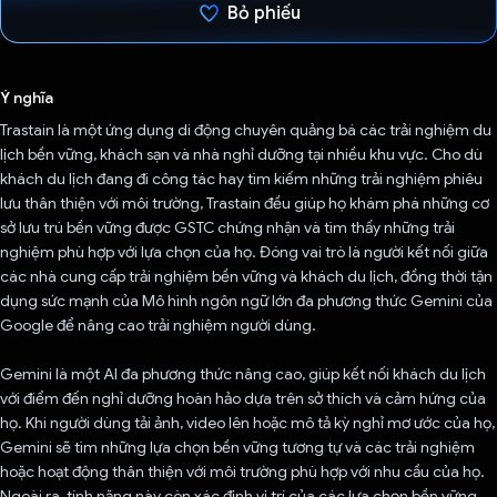
Bỏ phiếu
Đã bình chọn!
Ý nghĩa
Trastain là một ứng dụng di động chuyên quảng bá các trải nghiệm du
lịch bền vững, khách sạn và nhà nghỉ dưỡng tại nhiều khu vực. Cho dù
khách du lịch đang đi công tác hay tìm kiếm những trải nghiệm phiêu
lưu thân thiện với môi trường, Trastain đều giúp họ khám phá những cơ
sở lưu trú bền vững được GSTC chứng nhận và tìm thấy những trải
nghiệm phù hợp với lựa chọn của họ. Đóng vai trò là người kết nối giữa
các nhà cung cấp trải nghiệm bền vững và khách du lịch, đồng thời tận
dụng sức mạnh của Mô hình ngôn ngữ lớn đa phương thức Gemini của
Google để nâng cao trải nghiệm người dùng.
Gemini là một AI đa phương thức nâng cao, giúp kết nối khách du lịch
với điểm đến nghỉ dưỡng hoàn hảo dựa trên sở thích và cảm hứng của
họ. Khi người dùng tải ảnh, video lên hoặc mô tả kỳ nghỉ mơ ước của họ,
Gemini sẽ tìm những lựa chọn bền vững tương tự và các trải nghiệm
hoặc hoạt động thân thiện với môi trường phù hợp với nhu cầu của họ.
Ngoài ra, tính năng này còn xác định vị trí của các lựa chọn bền vững