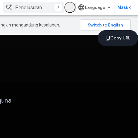
/
Masuk
mungkin mengandung kesalahan.
guna