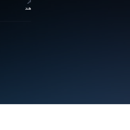
از
هند