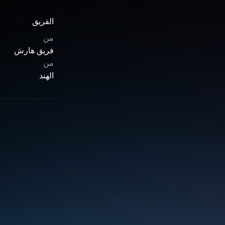
الفريق
من
فريق هارش
من
الهند