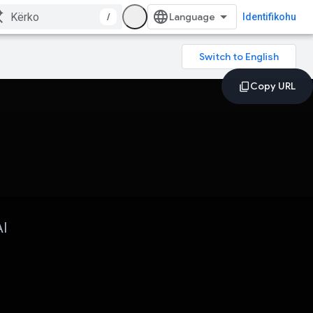
/
Identifikohu
AI