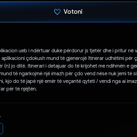
Votoni
Votuar!
likacion ueb i ndërtuar duke përdorur js tjetër dhe i pritur në 
j aplikacioni çdokush mund të gjenerojë Itinerar udhëtimi për 
r (n) jo ditë. Itinerari i detajuar do të krijohet me ndihmën e ge
 mund të ngarkojmë një imazh për çdo vend nëse nuk jemi të si
i, kjo do të japë një emër të veçantë qyteti / vendi nga ai im
rar për të njëjtën.
e