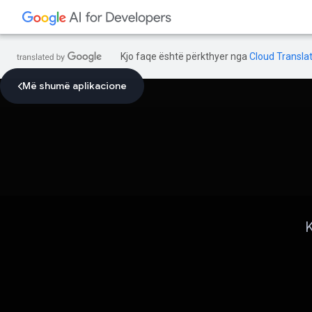
Kjo faqe është përkthyer nga
Cloud Translat
Më shumë aplikacione
K