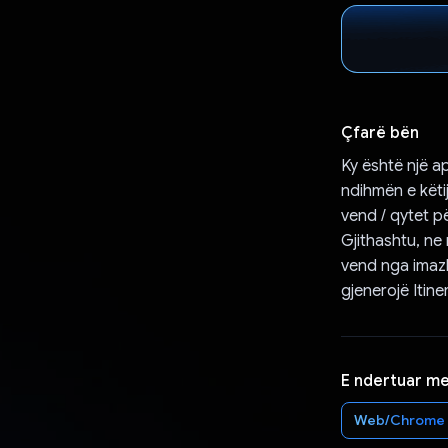
Çfarë bën
Ky është një ap
ndihmën e këti
vend / qytet pë
Gjithashtu, ne
vend nga imazh
gjenerojë Itine
E ndertuar m
Web/Chrome