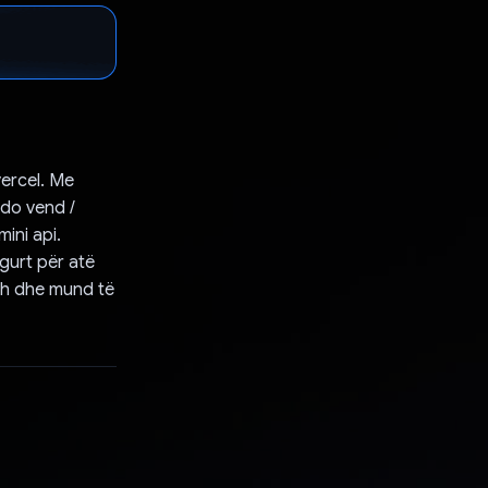
vercel. Me
çdo vend /
mini api.
gurt për atë
azh dhe mund të