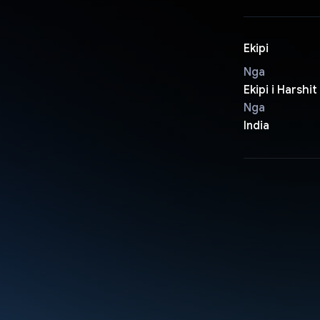
Ekipi
Nga
Ekipi i Harshit
Nga
India