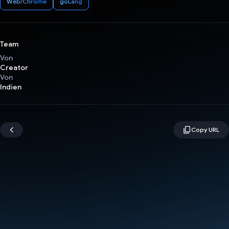
Web/Chrome
goLang
Team
Von
Creator
Von
Indien