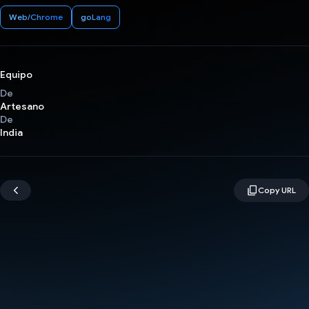
Web/Chrome
goLang
Equipo
De
Artesano
De
India