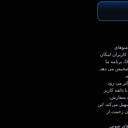
منوهای
 کاربران امکان
می دهد از یک منو عکس بگیرند یا یک منوی موجود را آپلود کنند. با استفاده از Gemini API، برنامه ما
 تشخیص می دهد.
.
ز سفارشات قبلی و ترجیحات غذایی ذخیره شده در Firebase، فراتر می رود.
با ذائقه کاربر
ب سفارش،
هیل می‌کند. این
ون زحمت از
‌های صوتی