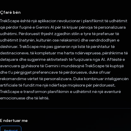
Votuar!
Çfarë bën
TrekScape është një aplikacion revolucionar i planifikimit të udhëtimit
që përdor fuqinë e Gemini AI për të krijuar përvoja të personalizuara
udhëtimi. Përdoruesit thjesht zgjedhin stilin e tyre të preferuar të
udhëtimit (natyrën, kulturën ose relaksimin) dhe vendndodhjen e
dëshiruar. TrekScape më pas gjeneron një listë të përshtatur të
destinacioneve, të kompletuar me harta ndërvepruese, përshkrime të
detajuara dhe sugjerime aktivitetesh të fuqizuara nga AI. Aftësitë e
avancuara gjuhësore të Gemini i mundësojnë TrekScape të kuptojë
dhe t'u përgjigjet preferencave të përdoruesve, duke ofruar
rekomandime vërtet të personalizuara. Duke kombinuar inteligjencën
artificiale të fundit me një ndërfaqe miqësore për përdoruesit,
TrekScape e transformon planifikimin e udhëtimit në një aventurë
emocionuese dhe të lehtë.
E ndertuar me
Android