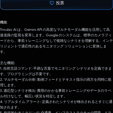
投票
投票済み
機能
Tricubic AI は、Gemini API の高度なマルチモーダル機能を活用して高
速道路の監視を変革します。Google のシステムは、標準のカメラフィ
ードから、事前トレーニングなしで複雑なシナリオを理解する、インテ
リジェントで適応性のあるモニタリング ソリューションに変換しま
す。
主な機能:
1. 自然言語コマンド: 平易な言葉でモニタリング シナリオを定義できま
す。プログラミングは不要です。
2. マルチモーダル分析: 動画フィードとテキスト指示の両方を同時に処
理します。
3. 適応型シナリオ検出: 費用のかかる事前トレーニングやデータのラベ
ル付けなしで、幅広い状況を特定します。
4. リアルタイム アラート: 定義されたシナリオが検出されるとすぐに通
知されます。
5. 包括的なモニタリング: 交通量、インフラストラクチャの問題、ドラ