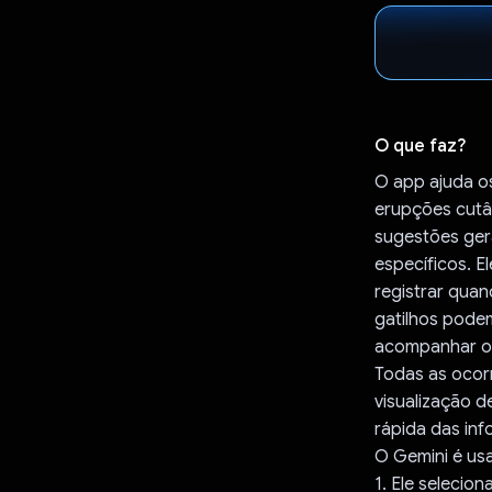
O que faz?
O app ajuda os
erupções cutâ
sugestões ger
específicos. E
registrar quan
gatilhos pode
acompanhar ou
Todas as ocor
visualização d
rápida das in
O Gemini é usa
1. Ele selecio