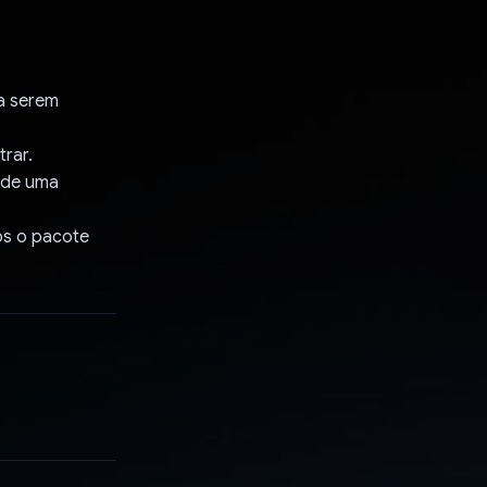
:
 a serem
rar.
 de uma
mos o pacote