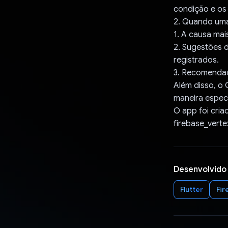
condição e os 
2. Quando uma 
1. A causa mai
2. Sugestões 
registrados.
3. Recomendaç
Além disso, o
maneira especí
O app foi cria
firebase_verte
Desenvolvido
Flutter
Fir