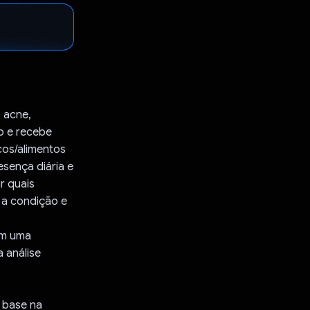
o acne,
o e recebe
cos/alimentos
esença diária e
r quais
 a condição e
em uma
 análise
m base na