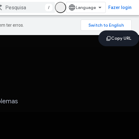
/
Fazer login
m ter erros.
blemas