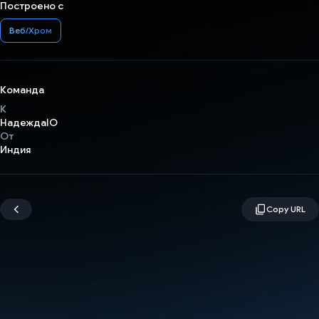
Построено с
Веб/Хром
Команда
К
НадеждаIO
От
Индия