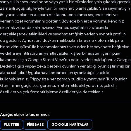
saniyelik bir ses kaydından veya yazılı bir cümleden yola çıkarak gerçek
zamanlı uçuş bilgileriyle tüm bir seyahati planlayabilir. Size seyahat için
ihtiyacınız olan en az para miktarını, konaklama seçeneklerini ve
yerlerin özet yorumlarını gösterir. Böylece binlerce yorumu kendiniz
okumak zorunda kalmazsınız. Ayrıca, seyahatiniz sırasında
gerçekleşecek etkinlikleri ve seyahat ettiğiniz yerlerin ayrıntılı profilini
de gösterir. Ayrıca, tatildeyken makbuzları tarayarak otomatik para
birimi dönüşümü ile harcamalarınızı takip eder, her seyahate bağlı olan
ve daha ayrıntılı soruları yanıtlayabilen kişisel bir asistan içerir, puan
kazanmak için Google Street View'da belirli yerleri bulduğunuz Gezgin
Dedektif gibi yapay zeka destekli oyunların yer aldığı oyunlaştırılmış bir
alana sahiptir. Uygulamayı tamamen en iyi anladığınız dilde
kullanabilirsiniz. Trippy size her zaman bu dilde yanıt verir. Tüm bunlar
Gemini'nin güçlü ses, görüntü, matematik, akıl yürütme, çok dilli
özellikler ve çok formatlı işleme özellikleriyle desteklenir.
Aşağıdakilerle tasarlandı:
FLUTTER
FIREBASE
GOOGLE HARITALAR