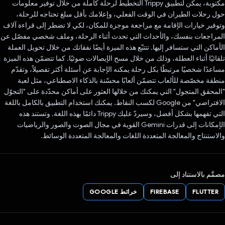
مكتوبة، يمكن لتطبيق Trippy التخطيط لرحلة كاملة من خلال توفير معلومات
حول رحلات الطيران في الوقت الفعلي، وإعلامك بأقل مبلغ تحتاجه للرحلة،
وتوفير خيارات الإقامة مع مراجعة موجزة للمكان، لكي لا تضطر إلى قراءة آلاف
المراجعات بنفسك، والأحداث التي تحدث أثناء الرحلة، وملف شخصي مفصّل عن
الأماكن التي ستسافر إليها. تتتبّع هذه الميزة أيضًا نفقاتك من خلال تحويل العملة
تلقائيًا أثناء العطلة، وذلك من خلال مسح الإيصالات ضوئيًا. كما تتضمّن هذه الميزة
مساعدًا شخصيًا مرتبطًا بكل رحلة يمكنه الإجابة عن أسئلة أكثر تفصيلاً، وتقدّم
منطقة مخصّصة للألعاب تتضمّن ألعابًا محسّنة بالذكاء الاصطناعي، مثل لعبة
"المحقق المتجول" التي يمكنك من خلالها العثور على أماكن محدّدة على "التجوّل
الافتراضي" من Google لكسب النقاط. يمكنك استخدام التطبيق بالكامل باللغة
التي تفهمها بشكل أفضل، وسيردّ عليك Trippy دائمًا بهذه اللغة. وتستند هذه
الإمكانات إلى قدرات Gemini القوية في مجال الصوت والصور والرياضيات
والاستنتاج والمعالجة المتعددة اللغات والمعالجة المتعددة الوسائط.
مصمَّم بالاستناد إلى
FLUTTER
FIREBASE
خرائط GOOGLE