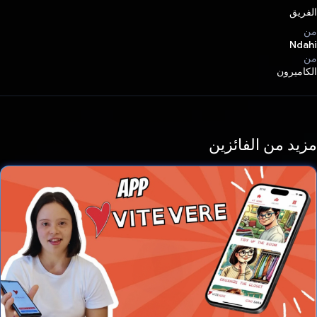
الفريق
من
Ndahi
من
الكاميرون
مزيد من الفائزين