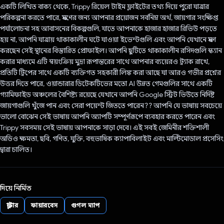
একটি লিখিত বাক্য থেকে, Trippy রিয়েল টাইম ফ্লাইটের তথ্য দিয়ে পুরো যাত্রার
পরিকল্পনা করতে পারে, ভ্রমণের জন্য আপনার প্রয়োজন সর্বনিম্ন অর্থ, জায়গার সংক্ষিপ্ত
পর্যালোচনা সহ আবাসনের বিকল্পগুলি, যাতে আপনাকে হাজার হাজার রিভিউ পড়তে
হয় না, আপনি যাত্রায় থাকাকালীন ঘটে যাওয়া ইভেন্টগুলি এবং আপনি যেখানে ভ্রমণ
করছেন সেই স্থানের বিস্তারিত প্রোফাইল। আপনি ছুটিতে থাকাকালীন রসিদগুলি স্ক্যান
করার মাধ্যমে এটি স্বয়ংক্রিয় মুদ্রা রূপান্তরের সাথে আপনার ব্যয়েরও ট্র্যাক রাখে,
প্রতিটি ট্রিপের সাথে একটি ব্যক্তিগত সহকারী লিঙ্ক করা আছে যা আরও গভীর প্রশ্নের
উত্তর দিতে পারে, ওয়ান্ডারার ডিটেকটিভের মতো AI উন্নত গেমগুলির সাথে একটি
গ্যামিফাইড অঞ্চলের বৈশিষ্ট্য রয়েছে যেখানে আপনি Google স্ট্রিট ভিউতে নির্দিষ্ট
জায়গাগুলি খুঁজে পান এবং সেরা পয়েন্ট জিততে পারেন?? আপনি যে ভাষায় সবচেয়ে
ভালো বোঝেন সেই ভাষায় আপনি অ্যাপটি সম্পূর্ণরূপে ব্যবহার করতে পারেন এবং
Trippy সবসময় সেই ভাষায় আপনাকে সাড়া দেবে। এই সবই জেমিনীর শক্তিশালী
অডিও ক্ষমতা, ছবি, গণিত, যুক্তি, বহুভাষিক ক্যাপাবিলাইট এবং মাল্টিমোডাল প্রসেসিং
দ্বারা চালিত।
দিয়ে নির্মিত
ফ্লাটার
ফায়ারবেস
গুগল ম্যাপ