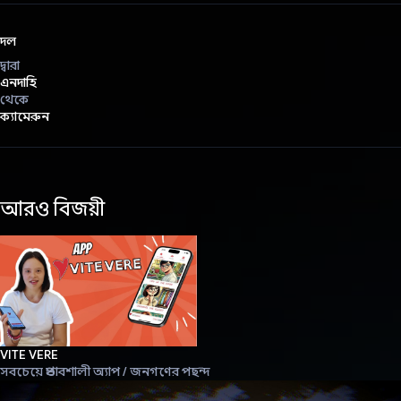
দল
দ্বারা
এনদাহি
থেকে
ক্যামেরুন
আরও বিজয়ী
VITE VERE
সবচেয়ে প্রভাবশালী অ্যাপ / জনগণের পছন্দ