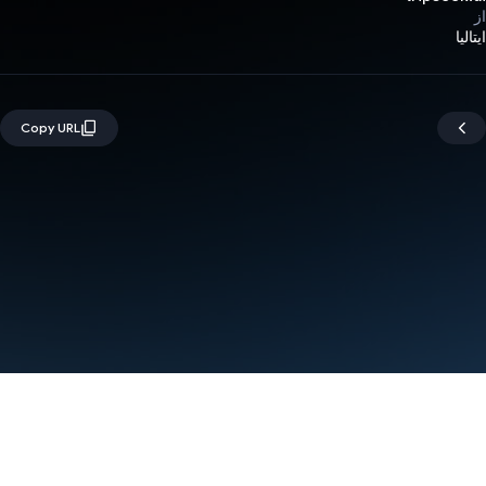
از
ایتالیا