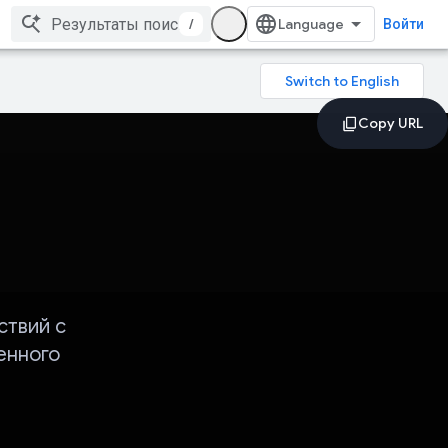
/
Войти
твий с
енного