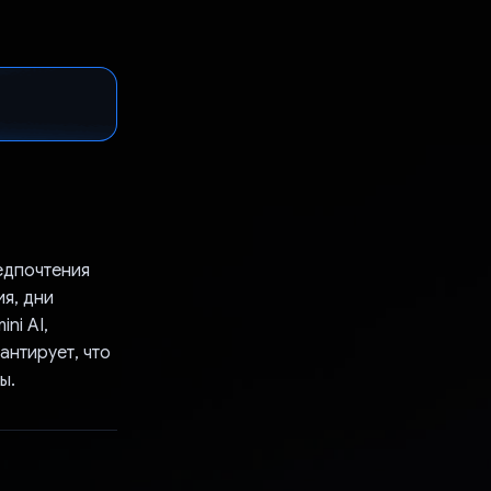
едпочтения
я, дни
ni AI,
антирует, что
ы.