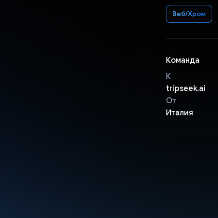
Веб/Хром
Команда
К
tripseek.ai
От
Италия