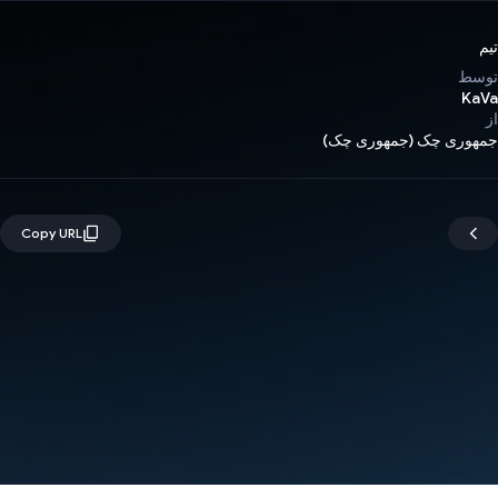
تیم
توسط
KaVa
از
جمهوری چک (جمهوری چک)