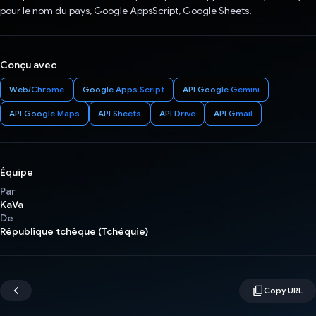
pour le nom du pays, Google AppsScript, Google Sheets.
Conçu avec
Web/Chrome
Google Apps Script
API Google Gemini
API Google Maps
API Sheets
API Drive
API Gmail
Équipe
Par
KaVa
De
République tchèque (Tchéquie)