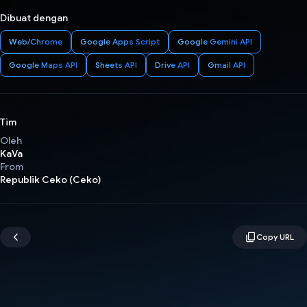
Dibuat dengan
Web/Chrome
Google Apps Script
Google Gemini API
Google Maps API
Sheets API
Drive API
Gmail API
Tim
Oleh
KaVa
From
Republik Ceko (Ceko)