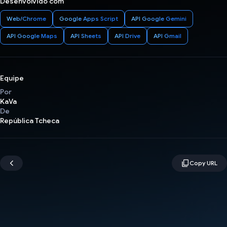
Desenvolvido com
Web/Chrome
Google Apps Script
API Google Gemini
API Google Maps
API Sheets
API Drive
API Gmail
Equipe
Por
KaVa
De
República Tcheca