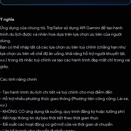
Đã bình chọn!
Ý nghĩa
Ứng dụng của chúng tôi, TripTailor sử dụng API Gemini để tạo hành
trình du lịch được cá nhân hoá dựa trên lựa chọn ưu tiên của người
dùng.
Bạn có thể nhập tất cả các lựa chọn ưu tiên tuỳ chỉnh (chẳng hạn như
lựa chọn ưu tiên về chế độ ăn uống, khả năng hỗ trợ người khuyết tật,
v.v.) trong lời nhắc tuỳ chỉnh và tạo các hành trình đẹp mắt chỉ trong vài
giây.
Các tính năng chính
- Tạo hành trình du lịch chi tiết và tuỳ chỉnh cho mọi điểm đến
- Hỗ trợ nhiều phương thức giao thông (Phương tiện công cộng, Lái xe,
v.v.)
- KHÔNG CÓ ứng dụng tải xuống, quy trình đăng ký hoặc tường phí!
- Kết hợp thông tin dự báo thời tiết theo thời gian thực
- Đề xuất các hoạt động có giờ mở cửa và thời gian di chuyển
- Lên kế hoạch cho chuyến đi nhiều ngày