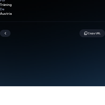
Por
Träning
De
Áustria