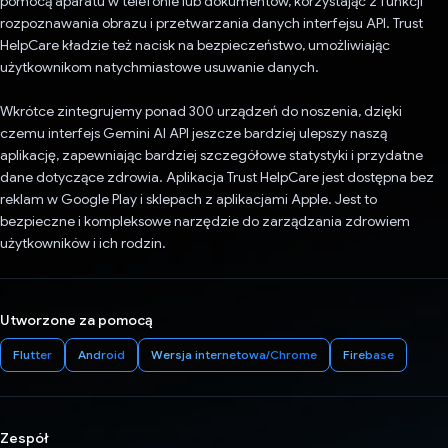
pomocą aparatu w telefonie lub dokumentów, korzystając z funkcji
rozpoznawania obrazu i przetwarzania danych interfejsu API. Trust
HelpCare kładzie też nacisk na bezpieczeństwo, umożliwiając
użytkownikom natychmiastowe usuwanie danych.
Wkrótce zintegrujemy ponad 300 urządzeń do noszenia, dzięki
czemu interfejs Gemini AI API jeszcze bardziej ulepszy naszą
aplikację, zapewniając bardziej szczegółowe statystyki i przydatne
dane dotyczące zdrowia. Aplikacja Trust HelpCare jest dostępna bez
reklam w Google Play i sklepach z aplikacjami Apple. Jest to
bezpieczne i kompleksowe narzędzie do zarządzania zdrowiem
użytkowników i ich rodzin.
Utworzone za pomocą
Flutter
Android
Wersja internetowa/Chrome
Firebase
Zespół