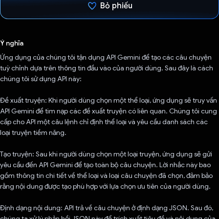
Bỏ phiếu
Đã bình chọn!
Ý nghĩa
Ứng dụng của chúng tôi tận dụng API Gemini để tạo các câu chuyện
tuỳ chỉnh dựa trên thông tin đầu vào của người dùng. Sau đây là cách
chúng tôi sử dụng API này:
Đề xuất truyện: Khi người dùng chọn một thể loại, ứng dụng sẽ truy vấn
API Gemini để tìm nạp các đề xuất truyện có liên quan. Chúng tôi cung
cấp cho API một câu lệnh chỉ định thể loại và yêu cầu danh sách các
loại truyện tiềm năng.
Tạo truyện: Sau khi người dùng chọn một loại truyện, ứng dụng sẽ gửi
yêu cầu đến API Gemini để tạo toàn bộ câu chuyện. Lời nhắc này bao
gồm thông tin chi tiết về thể loại và loại câu chuyện đã chọn, đảm bảo
rằng nội dung được tạo phù hợp với lựa chọn ưu tiên của người dùng.
Định dạng nội dung: API trả về câu chuyện ở định dạng JSON. Sau đó,
chúng ta xử lý phản hồi JSON này để trích xuất tiêu đề và nội dung của