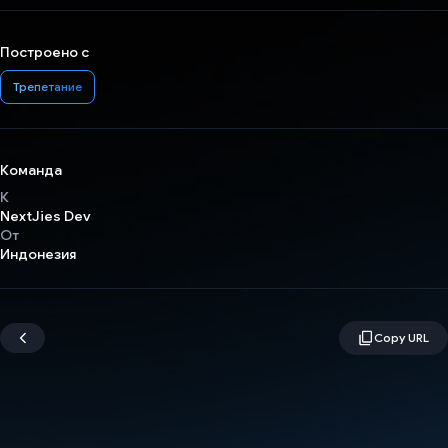
Построено с
Трепетание
Команда
К
NextJies Dev
От
Индонезия