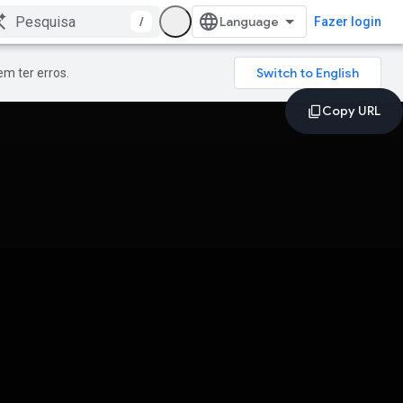
/
Fazer login
m ter erros.