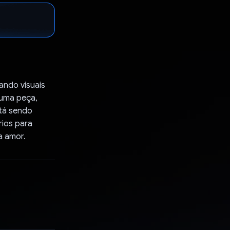
ando visuais
 uma peça,
stá sendo
rios para
a amor.