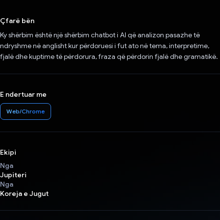
Votuar!
Çfarë bën
Ky shërbim është një shërbim chatbot i AI që analizon pasazhe të
ndryshme në anglisht kur përdoruesi i fut ato në tema, interpretime,
fjalë dhe kuptime të përdorura, fraza që përdorin fjalë dhe gramatikë.
E ndertuar me
Web/Chrome
Ekipi
Nga
Jupiteri
Nga
Koreja e Jugut