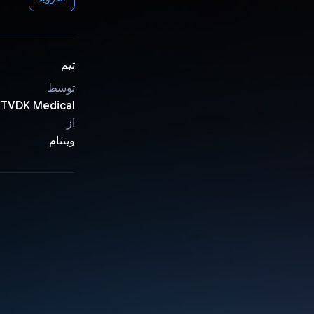
تیم
توسط
TVDK Medical
از
ویتنام