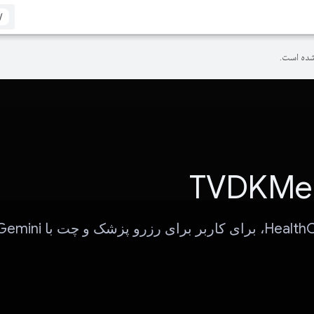
/
ده است.
TVDKMed