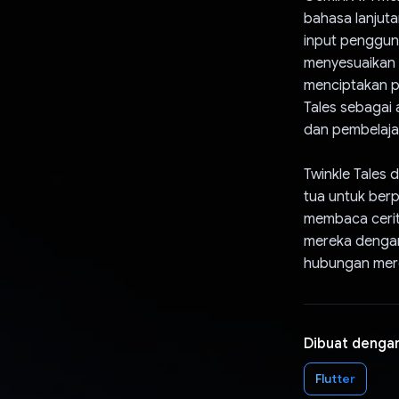
bahasa lanjuta
input pengguna
menyesuaikan c
menciptakan pe
Tales sebagai 
dan pembelaj
Twinkle Tales
tua untuk ber
membaca cerit
mereka dengan
hubungan mer
Dibuat denga
Flutter