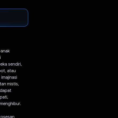
-anak
i
ka sendiri,
ot, atau
imajinasi
an mistis,
 dapat
pati,
 menghibur.
rosesan