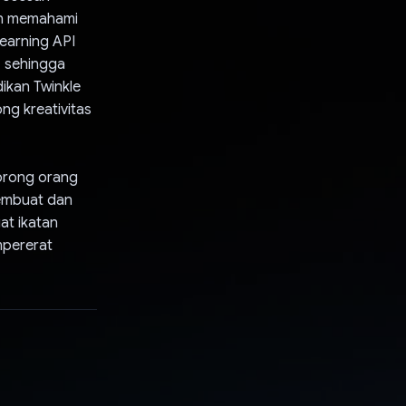
dan memahami
earning API
, sehingga
dikan Twinkle
ng kreativitas
dorong orang
membuat dan
t ikatan
mpererat