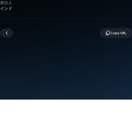
差出人
インド