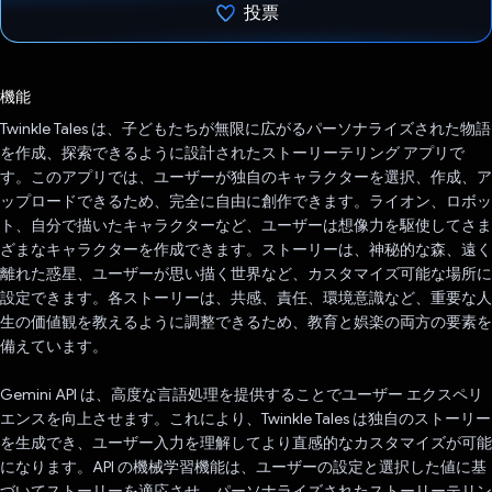
投票
投票済み
機能
Twinkle Tales は、子どもたちが無限に広がるパーソナライズされた物語
を作成、探索できるように設計されたストーリーテリング アプリで
す。このアプリでは、ユーザーが独自のキャラクターを選択、作成、ア
ップロードできるため、完全に自由に創作できます。ライオン、ロボッ
ト、自分で描いたキャラクターなど、ユーザーは想像力を駆使してさま
ざまなキャラクターを作成できます。ストーリーは、神秘的な森、遠く
離れた惑星、ユーザーが思い描く世界など、カスタマイズ可能な場所に
設定できます。各ストーリーは、共感、責任、環境意識など、重要な人
生の価値観を教えるように調整できるため、教育と娯楽の両方の要素を
備えています。
Gemini API は、高度な言語処理を提供することでユーザー エクスペリ
エンスを向上させます。これにより、Twinkle Tales は独自のストーリー
を生成でき、ユーザー入力を理解してより直感的なカスタマイズが可能
になります。API の機械学習機能は、ユーザーの設定と選択した値に基
づいてストーリーを適応させ、パーソナライズされたストーリーテリン