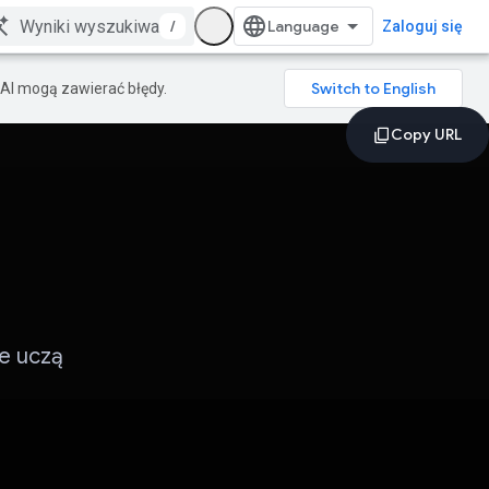
/
Zaloguj się
AI mogą zawierać błędy.
re uczą