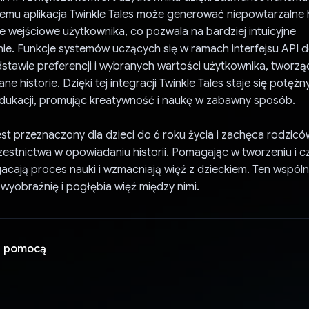
 temu aplikacja Twinkle Tales może generować niepowtarzalne h
e wejściowe użytkownika, co pozwala na bardziej intuicyjne
e. Funkcje systemów uczących się w ramach interfejsu API 
dstawie preferencji i wybranych wartości użytkownika, tworzą
ne historie. Dzięki tej integracji Twinkle Tales staje się potę
edukacji, promując kreatywność i naukę w zabawny sposób.
jest przeznaczony dla dzieci do 6 roku życia i zachęca rodzic
stnictwa w opowiadaniu historii. Pomagając w tworzeniu i czyt
acają proces nauki i wzmacniają więź z dzieckiem. Ten wspól
yobraźnię i pogłębia więź między nimi.
a pomocą