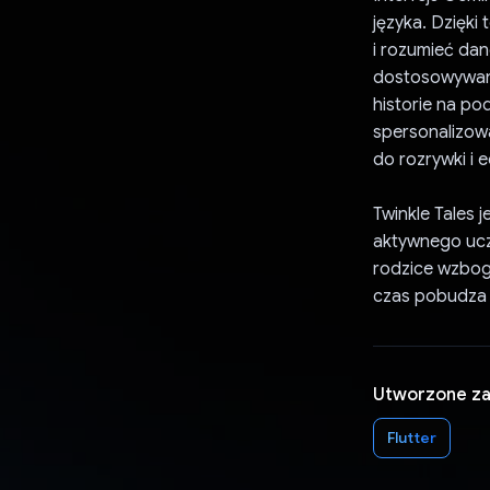
języka. Dzięki
i rozumieć dan
dostosowywani
historie na po
spersonalizowa
do rozrywki i 
Twinkle Tales 
aktywnego ucze
rodzice wzbog
czas pobudza w
Utworzone z
Flutter