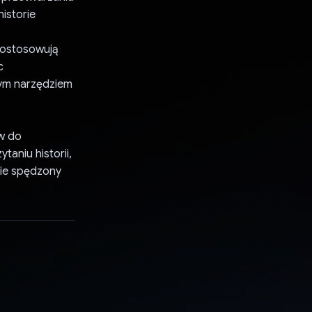
istorie
dostosowują
c
żnym narzędziem
ów do
aniu historii,
nie spędzony