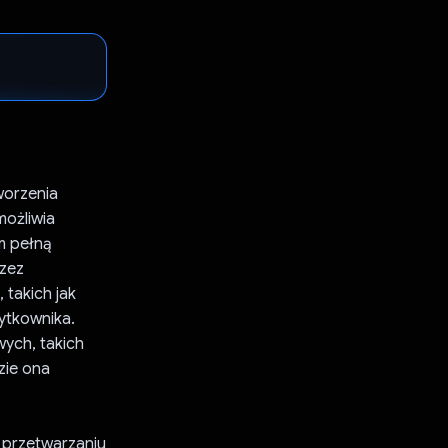
tworzenia
możliwia
m pełną
rzez
takich jak
ytkownika.
ych, takich
zie ona
 przetwarzaniu