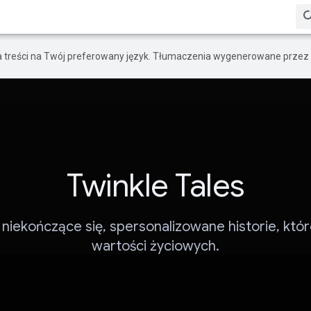
a treści na Twój preferowany język. Tłumaczenia wygenerowane przez 
Twinkle Tales
niekończące się, spersonalizowane historie, któ
wartości życiowych.