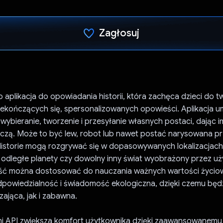
Zagłosuj
Głos oddany
to aplikacja do opowiadania historii, która zachęca dzieci do 
iekończących się, spersonalizowanych opowieści. Aplikacja u
ybieranie, tworzenie i przesyłanie własnych postaci, dając i
zą. Może to być lew, robot lub nawet postać narysowana p
istorie mogą rozgrywać się w dopasowywanych lokalizacjach, 
 odległe planety czy dowolny inny świat wyobrażony przez uż
ć można dostosować do nauczania ważnych wartości życiow
odpowiedzialność i świadomość ekologiczna, dzięki czemu będ
ająca, jak i zabawna.
ini API zwiększa komfort użytkownika dzięki zaawansowanemu