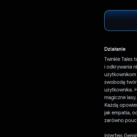
Działanie
Twinkle Tales 
i odkrywania n
użytkownikom w
swobodę twórc
użytkownika. H
magiczne lasy,
Każdą opowieś
jak empatia, 
zarówno poucz
Interfejs Gem