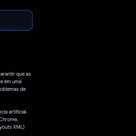
arantir que as
nte em uma
problemas de
a artificial.
 Chrome,
ayouts XML)