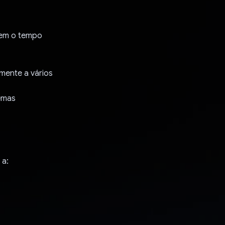
zem o tempo
mente a vários
lemas
 a: