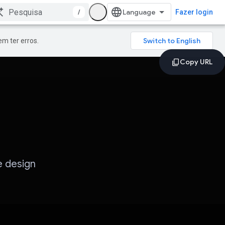
/
Fazer login
m ter erros.
e design