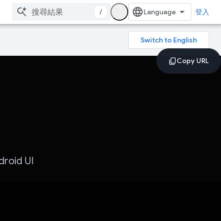
/
登入
id UI