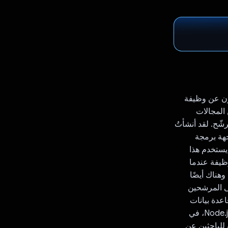
ون عن وظيفة
 المجالات
ود المرشّح. لقد أنشأتُ
جهة برمجة
 يستخدم هذا
 من المتقدّم للوظيفة عندما
Gemin يلعب دور المُحاور. وهناك أيضًا
Gem أيضًا طرح أسئلة على المرشحين
اعدة بيانات
السحابة الإلكترونية التي هي MongoDB، وواجهة المستخدم هي Next.js والخلفية هي Node.js، في
عملية للباحثين عن