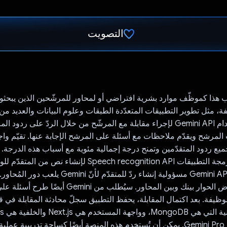
التصويت
تم التصويت.
ب هذا كموظّف موارد بشرية افتراضي أو لمحاور للمرشّحين الذين يبحث
، مثل تطوير التطبيقات المتعدّدة الطبقات وعلوم البيانات والعديد من
الأخرى. تم استخدام Gemini API لإجراء مقابلة مع المرشّح من خلال الردّ على رد
المرشح ويقدّم ملاحظات مع أسئلة على المرشح الإجابة عنها. تقيّم وا
جميع ردود المتقدّمين وتمنح درجة إجمالية مئوية مع أسباب هذه الدرجة.
التطبيق واجهة برمجة التطبيقات Speech recognition API لإنشاء نص
يتحدّث. وتتحمّل Gemini API مسؤولية إنشاء ردّ للمتقدّم لأنّ i
قسم محادثة يعرض الحوار بينك وبين المحاور. سيُطلب من ini
الوظيفة. بعد اكتمال المقابلة، يحفظ التطبيق سجلّ محادثة المقابلة في ق
حين أنّ LLM هي Gemini Pro. يمكن أن تُستخدم هذه المنصة أيضًا كساحة تدريبية 