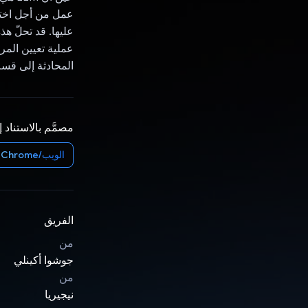
عمل من أجل اختبا
عليها. قد تحلّ ه
عملية تعيين المر
المحادثة إلى قسم
مصمَّم بالاستناد 
الويب/Chrome
الفريق
من
جوشوا أكينلي
من
نيجيريا