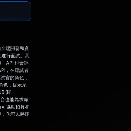
如全端開發和資
藉此進行面試。我
API 也會評
PI，在應試者
演面試官的角色，
務角色，提示系
 (即
。這個平台也能為求職
台可協助招募和
後，你可以將即