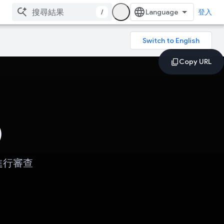
/
登入
)
進行審查