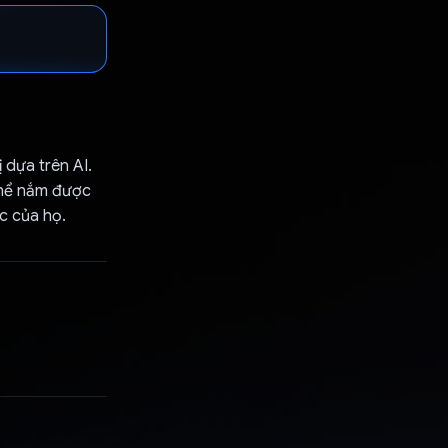
 dựa trên AI.
thể nắm được
ực của họ.