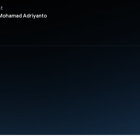
ật
 Mohamad Adriyanto