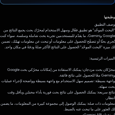
تم التصويت.
وظيفتها
وصف التطبيق
"البحث الموحّد" هو تطبيق فعّال وسهل الاستخدام لمحرّك بحث يجمع النتائج من
Google وGemini، ما يقدّم للمستخدمين تجربة بحث شاملة وسلسة. سواء كنت
تُجري بحثًا أو تتصفّح للحصول على معلومات أو تبحث عن معلومات تهمّك، تضمن
لك ميزة "البحث الموحّد" الحصول على النتائج الأكثر صلةً ودقةً في مكان واحد.
الميزات الرئيسية:
محرّكان بحث مزدجان: يمكنك الاستفادة من إمكانات محرّكي بحث Google
وGemini معًا للحصول على نتائج فائقة.
واجهة بسيطة: تصميم سهل الاستخدام مع واجهة بسيطة وواضحة لإجراء عمليات
بحث سهلة.
نتائج سريعة: يمكنك الحصول على نتائج بحث فورية بأداء محسّن وبأقل وقت
انتظار.
معلومات ذات صلة: يمكنك الوصول إلى مجموعة كبيرة من المعلومات، ما يضمن
لك العثور على ما تبحث عنه بالضبط.
استخدام Gemini API: