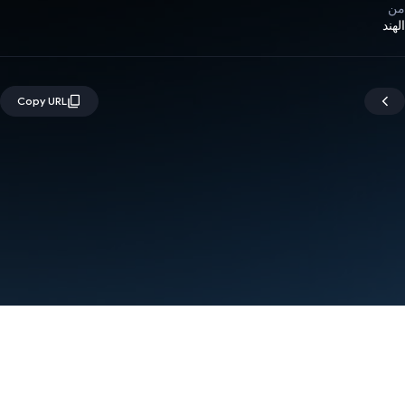
من
الهند