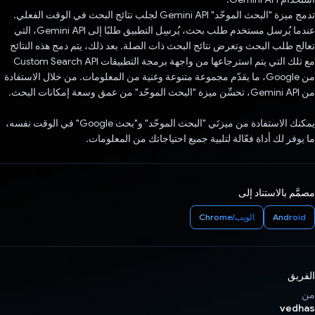
تدمج ميزة "البحث الموحّد" Gemini API لجلب نتائج البحث في الوقت الفعلي.
عندما يُرسل مستخدم طلب بحث، يُرسِل التطبيق طلبًا إلى Gemini API، التي
تعالج طلب البحث وتعرض نتائج البحث ذات الصلة. بعد ذلك، يتم دمج هذه النتائج
مع تلك التي يتم استرجاعها من واجهة برمجة التطبيقات Custom Search API
من Google، ما يقدّم مجموعة متنوعة وغنية من المعلومات. من خلال الاستفادة
من Gemini API، تحسِّن ميزة "البحث الموحّد" من عمق وسعة إمكانات البحث.
يمكنك الاستفادة من ميزتَي "البحث الموحّد" و"بحث Google" في الوقت نفسه،
ما يوفر لك أداة فعّالة لتلبية جميع احتياجاتك من المعلومات.
مصمَّم بالاستناد إلى
Android
الويب/Chrome
الفريق
من
vedhas