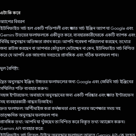
ভোট দিয়েছেন!
এটা কি করে
অ্যাপের বিবরণ
ইউনিফাইড সার্চ হল একটি শক্তিশালী এবং স্বজ্ঞাত সার্চ ইঞ্জিন অ্যাপ যা Google এবং
Gemini উভয়ের ফলাফলকে একীভূত করে, ব্যবহারকারীদেরকে একটি ব্যাপক এবং
নির্বিঘ্ন অনুসন্ধান অভিজ্ঞতা প্রদান করে। আপনি গবেষণা পরিচালনা করছেন, তথ্যের
জন্য ব্রাউজ করছেন বা আপনার কৌতূহল মেটাচ্ছেন না কেন, ইউনিফাইড সার্চ নিশ্চিত
করে যে আপনি এক জায়গায় সবচেয়ে প্রাসঙ্গিক এবং সঠিক ফলাফল পান।
মূল বৈশিষ্ট্য:
দ্বৈত অনুসন্ধান ইঞ্জিন: উচ্চতর ফলাফলের জন্য Google এবং জেমিনি সার্চ ইঞ্জিনের
সম্মিলিত শক্তি ব্যবহার করুন।
সহজ ইন্টারফেস: অনায়াসে অনুসন্ধানের জন্য একটি পরিষ্কার এবং স্বজ্ঞাত ইন্টারফেস
সহ ব্যবহারকারী-বান্ধব ডিজাইন।
দ্রুত ফলাফল: অপ্টিমাইজ করা কর্মক্ষমতা এবং ন্যূনতম অপেক্ষার সময় সহ
তাত্ক্ষণিক অনুসন্ধান ফলাফল পান৷
প্রাসঙ্গিক তথ্য: আপনি যা খুঁজছেন তা নিশ্চিত করে বিস্তৃত তথ্য অ্যাক্সেস করুন।
Gemini API ব্যবহার করে:
ইউনিফাইড সার্চ রিয়েল-টাইমে অনুসন্ধান ফলাফল আনতে Gemini API-কে সংহত