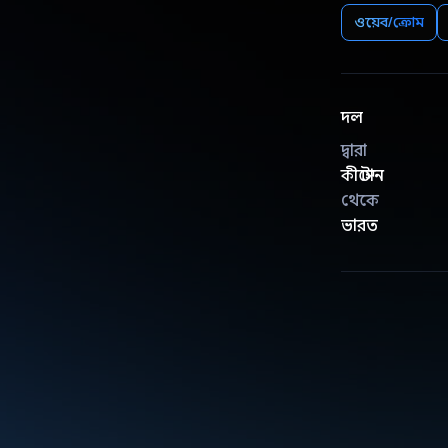
ওয়েব/ক্রোম
দল
দ্বারা
কীস্টোন
থেকে
ভারত