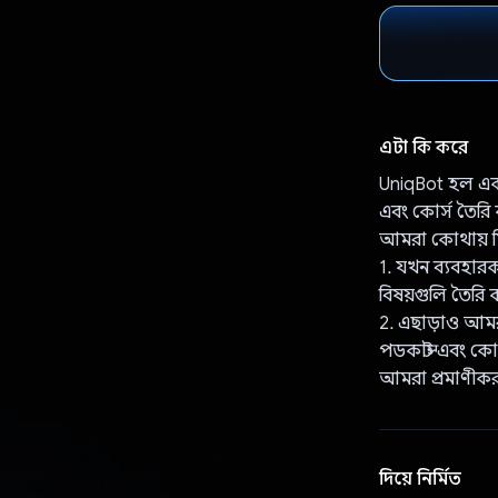
এটা কি করে
UniqBot হল একটি
এবং কোর্স তৈরি
আমরা কোথায় ম
1. যখন ব্যবহারক
বিষয়গুলি তৈরি 
2. এছাড়াও আমরা
পডকাস্ট এবং কো
আমরা প্রমাণীকর
দিয়ে নির্মিত