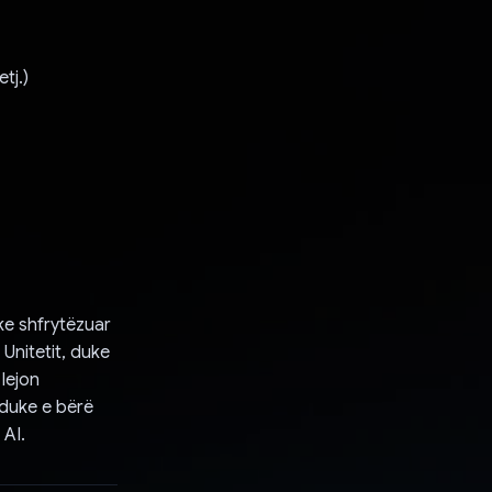
tj.)
uke shfrytëzuar
 Unitetit, duke
 lejon
 duke e bërë
 AI.