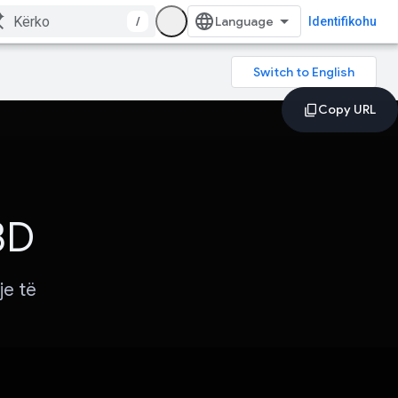
/
Identifikohu
y3D
je të