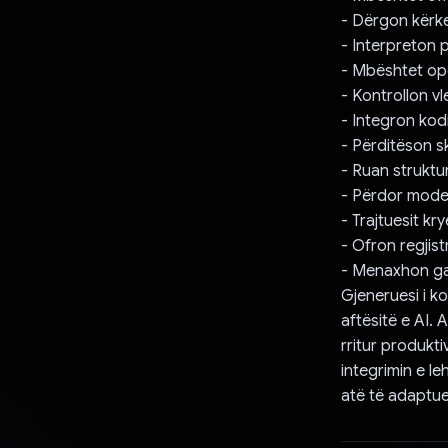
- Dërgon kërk
- Interpreton p
- Mbështet ope
- Kontrollon v
- Integron kod
- Përditëson s
- Ruan struktu
- Përdor modeli
- Trajtuesit kr
- Ofron regjist
- Menaxhon ga
Gjeneruesi i k
aftësitë e AI. 
rritur produktiv
integrimin e le
atë të adaptue