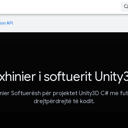
ion API
.
xhinier i softuerit Unit
inier Softuerësh për projektet Unity3D C# me fut
drejtpërdrejtë të kodit.