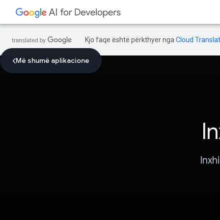
Kjo faqe është përkthyer nga
Cloud Translat
Më shumë aplikacione
In
Inxh