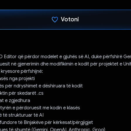
Votoni
Votuar!
3D Editor që përdor modelet e gjuhës së AI, duke përfshirë Gem
uesit në gjenerimin dhe modifikimin e kodit për projektet e Unit
 kryesore përfshijnë:
asës nga projekti
rës për ndryshimet e dëshiruara të kodit
ktin për skedarët .cs
sat e zgjedhura
yrën e përdoruesit me kodin e klasës
ë të strukturuar të AI
 fundore të Binjakëve për kërkesat/përgjigjet
rues të shumtë (Gemini, OpenAI, Anthropic, Groq)