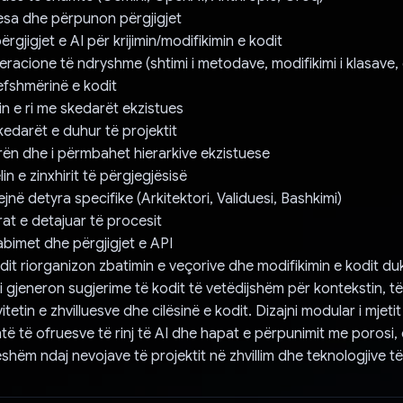
esa dhe përpunon përgjigjet
ërgjigjet e AI për krijimin/modifikimin e kodit
racione të ndryshme (shtimi i metodave, modifikimi i klasave, e
lefshmërinë e kodit
in e ri me skedarët ekzistues
kedarët e duhur të projektit
rën dhe i përmbahet hierarkive ekzistuese
n e zinxhirit të përgjegjësisë
yejnë detyra specifike (Arkitektori, Validuesi, Bashkimi)
rat e detajuar të procesit
bimet dhe përgjigjet e API
odit riorganizon zbatimin e veçorive dhe modifikimin e kodit d
Ai gjeneron sugjerime të kodit të vetëdijshëm për kontekstin, të
itetin e zhvilluesve dhe cilësinë e kodit. Dizajni modular i mjetit
htë të ofruesve të rinj të AI dhe hapat e përpunimit me porosi,
shëm ndaj nevojave të projektit në zhvillim dhe teknologjive të