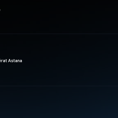
e
ërat Astana