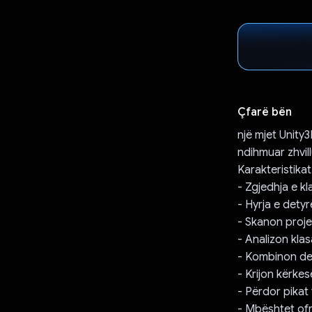
Çfarë bën
një mjet Unity
ndihmuar zhvill
Karakteristikat
- Zgjedhja e kl
- Hyrja e dety
- Skanon proje
- Analizon kla
- Kombinon det
- Krijon kërkes
- Përdor pikat
- Mbështet of