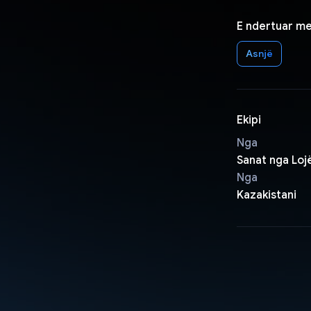
E ndertuar m
Asnjë
Ekipi
Nga
Sanat nga Loj
Nga
Kazakistani