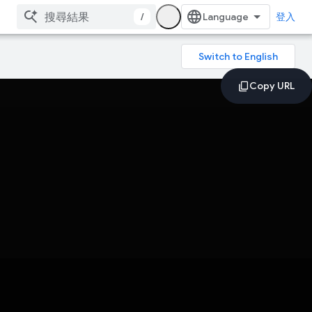
/
登入
。