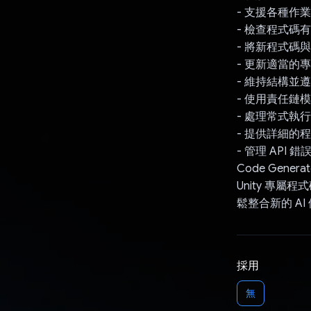
- 支援各種作
- 檢查程式碼
- 將新程式碼
- 更新適當的
- 維持結構並
- 使用責任鏈
- 處理常式執行特定
- 提供詳細的
- 管理 API 
Code Gen
Unity 專
鬆整合新的 A
採用
無