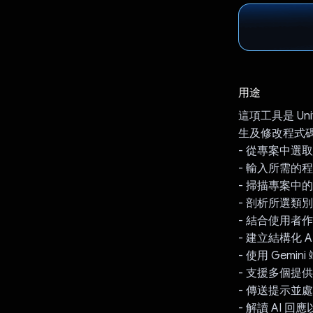
用途
這項工具是 Uni
生及修改程式
- 從專案中選
- 輸入所需的
- 掃描專案中的 
- 剖析所選類別
- 結合使用者
- 建立結構化 A
- 使用 Gemi
- 支援多個提供者 
- 傳送提示並
- 解讀 AI 