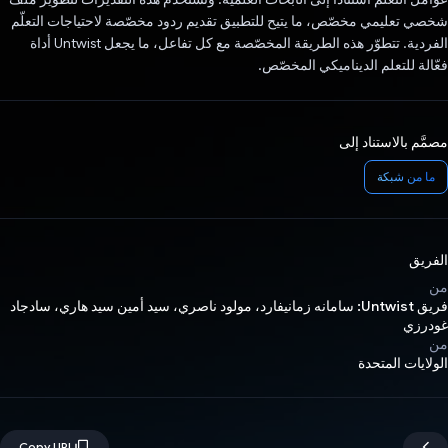
شخصي تعليمي مخصّص، ما يتيح للتطبيق تقديم ردود مخصّصة لاحتياجات التعلّم
الفردية. تتطوّر هذه الطريقة المخصّصة مع كل تفاعل، ما يجعل Untwist أداة
فعّالة للتعلم الديناميكي المخصّص.
مصمَّم بالاستناد إلى
ما من شبكة
الفريق
من
فريق Untwist: سامانه زمانيفارد، مولود ناصري، سيد أمين سيد هاري، سادجاد
غودرزي
من
الولايات المتحدة