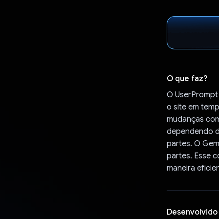
O que faz?
O UserPrompt 
o site em tem
mudanças com b
dependendo do
partes. O Gemi
partes. Esse 
maneira eficie
Desenvolvido