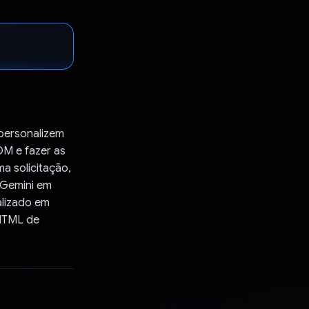
personalizem
OM e fazer as
a solicitação,
 Gemini em
alizado em
 HTML de