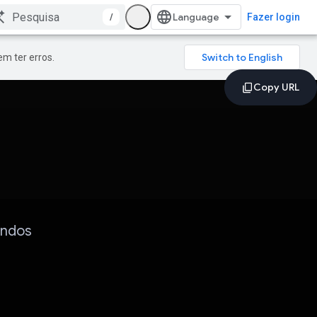
/
Fazer login
m ter erros.
andos