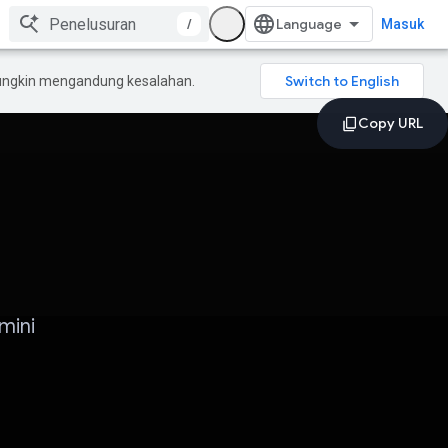
/
Masuk
mungkin mengandung kesalahan.
mini