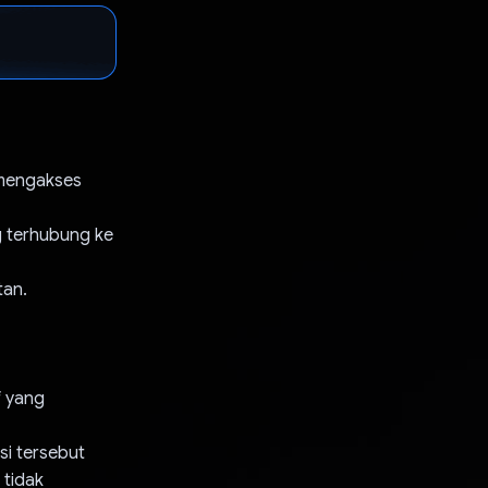
 mengakses
 terhubung ke
tan.
f yang
si tersebut
 tidak