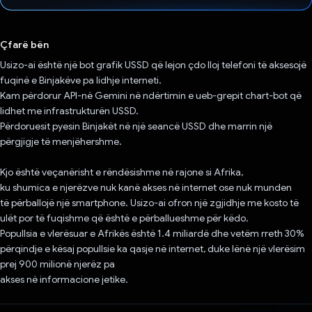
Votuar!
Çfarë bën
Usizo-ai është një bot grafik USSD që lejon çdo lloj telefoni të aksesojë
fuqinë e Binjakëve pa lidhje interneti.
Kam përdorur API-në Gemini në ndërtimin e ueb-grepit chart-bot që
lidhet me infrastrukturën USSD.
Përdoruesit pyesin Binjakët në një seancë USSD dhe marrin një
përgjigje të menjëhershme.
Kjo është veçanërisht e rëndësishme në rajone si Afrika,
ku shumica e njerëzve nuk kanë akses në internet ose nuk munden
të përballojë një smartphone. Usizo-ai ofron një zgjidhje me kosto të
ulët por të fuqishme që është e përballueshme për këdo.
Popullsia e vlerësuar e Afrikës është 1.4 miliardë dhe vetëm rreth 30%
përqindje e kësaj popullsie ka qasje në internet, duke lënë një vlerësim
prej 900 milionë njerëz pa
akses në informacione jetike.